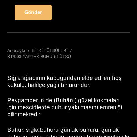
Anasayfa
/
BİTKİ TÜTSÜLERİ
/
BT/003 YAPRAK BUHUR TÜTSÜ
Sığla ağacının kabuğundan elde edilen hoş
kokulu, hafifçe yağlı bir üründür.
Peygamber’in de (Buhârî,) güzel kokmaları
için mescidlerde buhur yakılmasını emrettiği
bilinmektedir.
Buhur, sığla buhuru günlük buhuru, günlük
kabuğu, sığla kabuğu, yaprak buhur isimleriyle