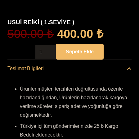
USUİ REİKİ ( 1.SEVİYE )
Orijinal
Şu
500.00
₺
400.00
₺
fiyat:
andak
500.00 ₺.
fiyat:
USUİ
Sepete Ekle
400.00
REİKİ
(
Teslimat Bilgileri
1.SEVİYE
)
Ürünler müşteri tercihleri doğrultusunda özenle
adet
hazırlandığından, Ürünlerin hazırlanarak kargoya
verilme süreleri sipariş adet ve yoğunluğa göre
değişmektedir.
Türkiye içi tüm gönderimlerinizde 25 ₺ Kargo
Bedeli eklenecektir.