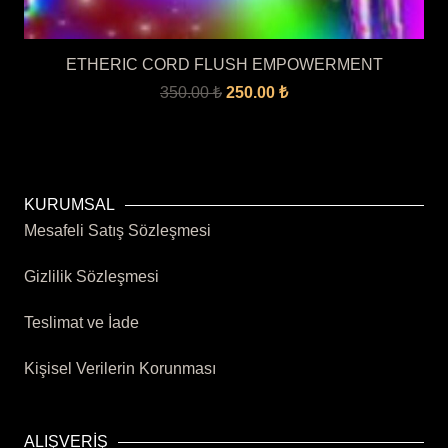
ETHERIC CORD FLUSH EMPOWERMENT
Orijinal
Şu
350.00
₺
250.00
₺
fiyat:
andaki
350.00 ₺.
fiyat:
250.00 ₺.
KURUMSAL
Mesafeli Satış Sözleşmesi
Gizlilik Sözleşmesi
Teslimat ve İade
Kişisel Verilerin Korunması
ALIŞVERİŞ