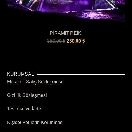
PİRAMİT REİKİ
Orijinal
Şu
350.00
₺
250.00
₺
fiyat:
andaki
350.00 ₺.
fiyat:
250.00 ₺.
KURUMSAL
Mesafeli Satış Sözleşmesi
Gizlilik Sözleşmesi
Teslimat ve İade
Kişisel Verilerin Korunması