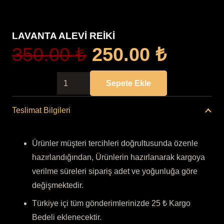
LAVANTA ALEVİ REİKİ
Orijinal
Şu
350.00
₺
250.00
₺
fiyat:
andak
350.00 ₺.
fiyat:
LAVANTA
Sepete Ekle
250.00
ALEVİ
REİKİ
Teslimat Bilgileri
adet
Ürünler müşteri tercihleri doğrultusunda özenle
hazırlandığından, Ürünlerin hazırlanarak kargoya
verilme süreleri sipariş adet ve yoğunluğa göre
değişmektedir.
Türkiye içi tüm gönderimlerinizde 25 ₺ Kargo
Bedeli eklenecektir.