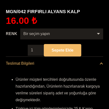
MGN/042 FIRFIRLI ALYANS KALP
16.00
₺
RENK
MGN/042
Sepete Ekle
FIRFIRLI
ALYANS
Teslimat Bilgileri
KALP
adet
Ürünler müşteri tercihleri doğrultusunda özenle
hazırlandığından, Ürünlerin hazırlanarak kargoya
verilme süreleri sipariş adet ve yoğunluğa göre
değişmektedir.
Türkiye içi tüm gönderimlerinizde 25 ₺ Kargo