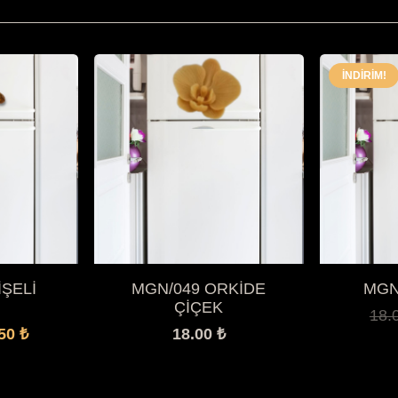
İNDIRIM!
İŞELİ
MGN/049 ORKİDE
MGN
ÇİÇEK
18.
jinal
Şu
.50
₺
18.00
₺
t:
andaki
00 ₺.
fiyat: