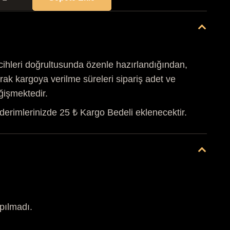
EKMEK
EPETİ
det
cihleri doğrultusunda özenle hazırlandığından,
rak kargoya verilme süreleri sipariş adet ve
ğişmektedir.
derimlerinizde 25 ₺ Kargo Bedeli eklenecektir.
pılmadı.