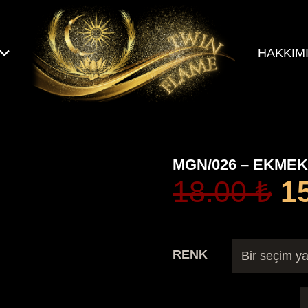
HAKKIM
MGN/026 – EKMEK
Or
18.00
₺
1
fi
18
RENK
M