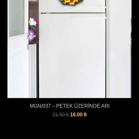
MGN/037 – PETEK ÜZERİNDE ARI
Orijinal
Şu
21.50
₺
16.00
₺
fiyat:
andaki
21.50 ₺.
fiyat: