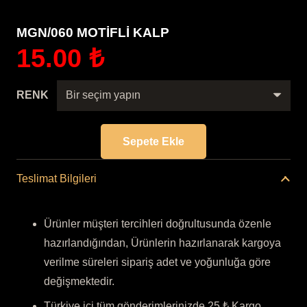
MGN/060 MOTİFLİ KALP
15.00
₺
RENK
Sepete Ekle
MGN/060
MOTİFLİ
Teslimat Bilgileri
KALP
adet
Ürünler müşteri tercihleri doğrultusunda özenle
hazırlandığından, Ürünlerin hazırlanarak kargoya
verilme süreleri sipariş adet ve yoğunluğa göre
değişmektedir.
Türkiye içi tüm gönderimlerinizde 25 ₺ Kargo