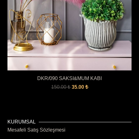
DKR/090 SAKSI&MUM KABI
Orijinal
Şu
150.00
₺
35.00
₺
fiyat:
andaki
150.00 ₺.
fiyat:
35.00 ₺.
KURUMSAL
Mesafeli Satış Sözleşmesi