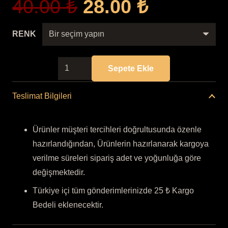
Orijinal
Şu
40.00
₺
28.00
₺
fiyat:
andaki
40.00 ₺.
fiyat:
RENK
28.00 ₺.
DKR/015
Sepete Ekle
GÜL
MUMLUK
Teslimat Bilgileri
adet
Ürünler müşteri tercihleri doğrultusunda özenle
hazırlandığından, Ürünlerin hazırlanarak kargoya
verilme süreleri sipariş adet ve yoğunluğa göre
değişmektedir.
Türkiye içi tüm gönderimlerinizde 25 ₺ Kargo
Bedeli eklenecektir.