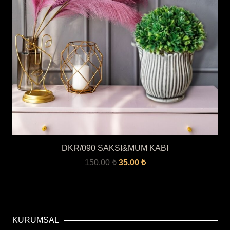
DKR/090 SAKSI&MUM KABI
Orijinal
Şu
150.00
₺
35.00
₺
fiyat:
andaki
150.00 ₺.
fiyat:
35.00 ₺.
KURUMSAL