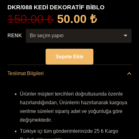
DKR/088 KEDİ DEKORATİF BİBLO
Orijinal
Şu
150.00
₺
50.00
₺
fiyat:
andaki
150.00 ₺.
fiyat:
RENK
50.00 ₺
Sepete Ekle
DKR/088
KEDİ
Teslimat Bilgileri
DEKORATİF
BİBLO
Ürünler müşteri tercihleri doğrultusunda özenle
adet
hazırlandığından, Ürünlerin hazırlanarak kargoya
verilme süreleri sipariş adet ve yoğunluğa göre
değişmektedir.
Türkiye içi tüm gönderimlerinizde 25 ₺ Kargo