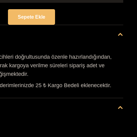
Sepete Ekle
BTK/032
PETEK
ARI
KOKULU
TAŞ
cihleri doğrultusunda özenle hazırlandığından,
adet
rak kargoya verilme süreleri sipariş adet ve
ğişmektedir.
derimlerinizde 25 ₺ Kargo Bedeli eklenecektir.