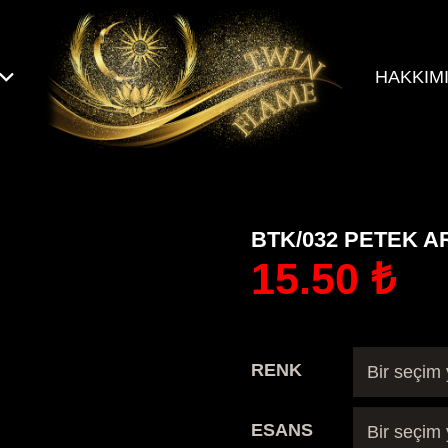
HAKKIM
BTK/032 PETEK A
15.50
₺
RENK
ESANS