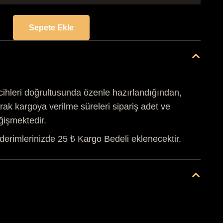
Sepete Ekle
BTK/022
BALERİN
ELBİSE
KOKULU
TAŞ
cihleri doğrultusunda özenle hazırlandığından,
adet
rak kargoya verilme süreleri sipariş adet ve
ğişmektedir.
derimlerinizde 25 ₺ Kargo Bedeli eklenecektir.