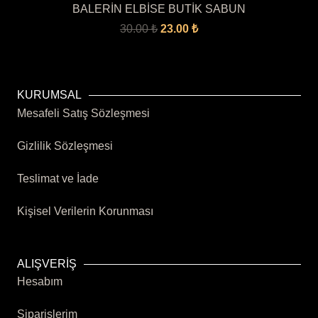
BALERİN ELBİSE BUTİK SABUN
Orijinal
Şu
30.00
₺
23.00
₺
fiyat:
andaki
30.00 ₺.
fiyat:
23.00 ₺.
KURUMSAL
Mesafeli Satış Sözleşmesi
Gizlilik Sözleşmesi
Teslimat ve İade
Kişisel Verilerin Korunması
ALIŞVERİŞ
Hesabım
Siparişlerim