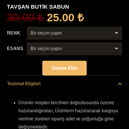
TAVŞAN BUTİK SABUN
Orijinal
Şu
30.00
₺
25.00
₺
fiyat:
andaki
30.00 ₺.
fiyat:
RENK
25.00 ₺.
ESANS
Sepete Ekle
TAVŞAN
BUTİK
Teslimat Bilgileri
SABUN
adet
Ürünler müşteri tercihleri doğrultusunda özenle
hazırlandığından, Ürünlerin hazırlanarak kargoya
verilme süreleri sipariş adet ve yoğunluğa göre
değişmektedir.