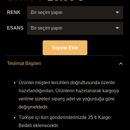
fiyat:
andaki
25.00 ₺.
fiyat:
RENK
20.00 ₺.
ESANS
Sepete Ekle
GÜLLÜ
KALP
Teslimat Bilgileri
BUTİK
SABUN
Ürünler müşteri tercihleri doğrultusunda özenle
adet
hazırlandığından, Ürünlerin hazırlanarak kargoya
verilme süreleri sipariş adet ve yoğunluğa göre
değişmektedir.
Türkiye içi tüm gönderimlerinizde 25 ₺ Kargo
Bedeli eklenecektir.