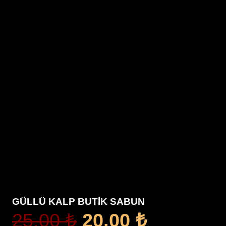
GÜLLÜ KALP BUTİK SABUN
Orijinal
Şu
25.00
₺
20.00
₺