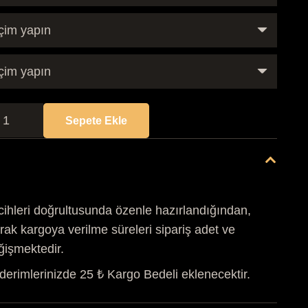
BN/003
Sepete Ekle
ESENLİ
SABUNLAR
det
cihleri doğrultusunda özenle hazırlandığından,
rak kargoya verilme süreleri sipariş adet ve
ğişmektedir.
derimlerinizde 25 ₺ Kargo Bedeli eklenecektir.