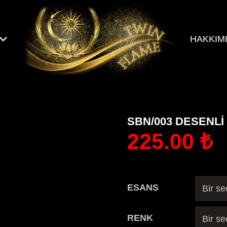
HAKKIM
SBN/003 DESENL
225.00
₺
ESANS
RENK