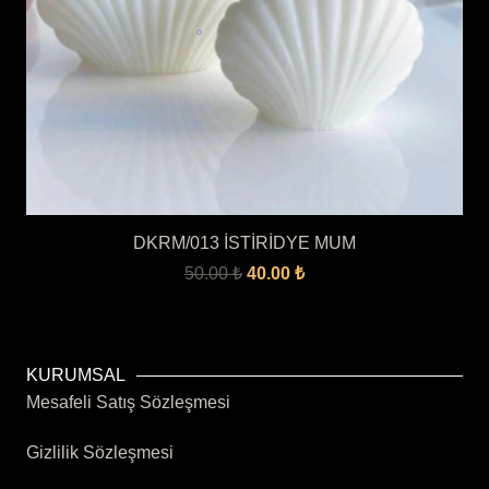
DKRM/013 İSTİRİDYE MUM
Orijinal
Şu
50.00
₺
40.00
₺
fiyat:
andaki
50.00 ₺.
fiyat:
40.00 ₺.
KURUMSAL
Mesafeli Satış Sözleşmesi
Gizlilik Sözleşmesi