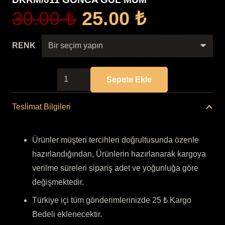
Orijinal
Şu
30.00
₺
25.00
₺
fiyat:
andaki
30.00 ₺.
fiyat:
RENK
25.00 ₺.
DKRM/011
Sepete Ekle
GONCA
GÜL
Teslimat Bilgileri
MUM
adet
Ürünler müşteri tercihleri doğrultusunda özenle
hazırlandığından, Ürünlerin hazırlanarak kargoya
verilme süreleri sipariş adet ve yoğunluğa göre
değişmektedir.
Türkiye içi tüm gönderimlerinizde 25 ₺ Kargo
Bedeli eklenecektir.