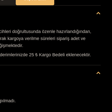
YAPRAK
SUKULENT
SAKSI&MUM
ABI
det
cihleri doğrultusunda özenle hazırlandığından,
rak kargoya verilme süreleri sipariş adet ve
ğişmektedir.
derimlerinizde 25 ₺ Kargo Bedeli eklenecektir.
pılmadı.