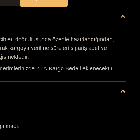
İRİZMA
UBBLE
MUM
det
cihleri doğrultusunda özenle hazırlandığından,
rak kargoya verilme süreleri sipariş adet ve
ğişmektedir.
derimlerinizde 25 ₺ Kargo Bedeli eklenecektir.
pılmadı.