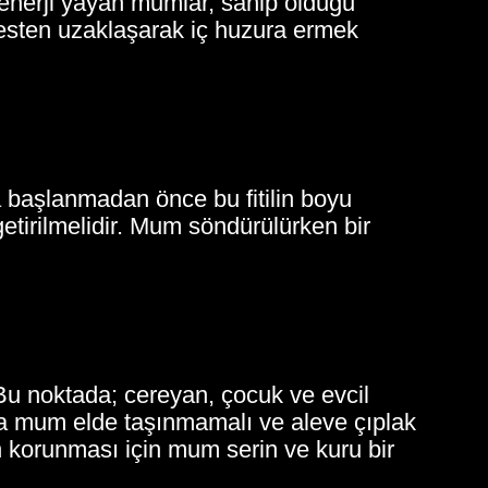
 enerji yayan mumlar, sahip olduğu
tresten uzaklaşarak iç huzura ermek
a başlanmadan önce bu fitilin boyu
getirilmelidir. Mum söndürülürken bir
. Bu noktada; cereyan, çocuk ve evcil
nda mum elde taşınmamalı ve aleve çıplak
n korunması için mum serin ve kuru bir